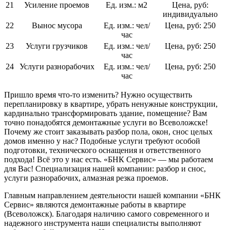
21
Усиление проемов
Ед. изм.:
м2
Цена, руб:
индивидуально
22
Вынос мусора
Ед. изм.:
чел/
Цена, руб:
250
час
23
Услуги грузчиков
Ед. изм.:
чел/
Цена, руб:
250
час
24
Услуги разнорабочих
Ед. изм.:
чел/
Цена, руб:
250
час
Пришло время что-то изменить? Нужно осуществить
перепланировку в квартире, убрать ненужные конструкции,
кардинально трансформировать здание, помещение? Вам
точно понадобятся демонтажные услуги во Всеволожске!
Почему же стоит заказывать разбор пола, окон, снос целых
домов именно у нас? Подобные услуги требуют особой
подготовки, технического оснащения и ответственного
подхода! Всё это у нас есть. «БНК Сервис» — мы работаем
для Вас! Специализация нашей компании: разбор и снос,
услуги разнорабочих, алмазная резка проемов.
Главным направлением деятельности нашей компании «БНК
Сервис» являются демонтажные работы в квартире
(Всеволожск). Благодаря наличию самого современного и
надежного инструмента наши специалисты выполняют