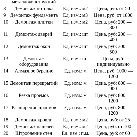
металлоконструкций
8
Демонтаж потолка
Ед. изм.:
м2
Цена, руб:
от 50
9
Демонтаж фундамента
Ед. изм.:
м3
Цена, руб:
от 1800
10
Демонтаж плитки
Ед. изм.:
м2
Цена, руб:
200 —
300
11
Демонтаж дверей
Ед. изм.:
шт
Цена, руб:
200 —
400
12
Демонтаж окон
Ед. изм.:
шт
Цена, руб:
300 —
500
13
Демонтаж
Ед. изм.:
шт
Цена, руб:
оборудования
индивидуально
14
Алмазное бурение
Ед. изм.:
м
Цена, руб:
1000 —
1200
15
Демонтаж перекрытий
Ед. изм.:
м
Цена, руб:
800 —
900
16
Резка проемов
Ед. изм.:
м
Цена, руб:
800 —
1200
17
Расширение проемов
Ед. изм.:
м
Цена, руб:
800 —
1200
18
Демонтаж кровли
Ед. изм.:
м2
Цена, руб:
от 25
19
Демонтаж панелей
Ед. изм.:
м2
Цена, руб:
от 100
20
Штробление стен
Ед. изм.:
п.м.
Цена, руб:
от 60