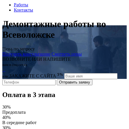
Работы
Контакты
Демонтажные работы во
Всеволожске
Цена по запросу
Получить консультацию
Смотреть цены
ПОЗВОНИТЕ ИЛИ НАПИШИТЕ
нам в соц.сетях
5%
ЗАКАЖИТЕ С САЙТА
или
Оплата в 3 этапа
30%
Предоплата
40%
В середине работ
30%