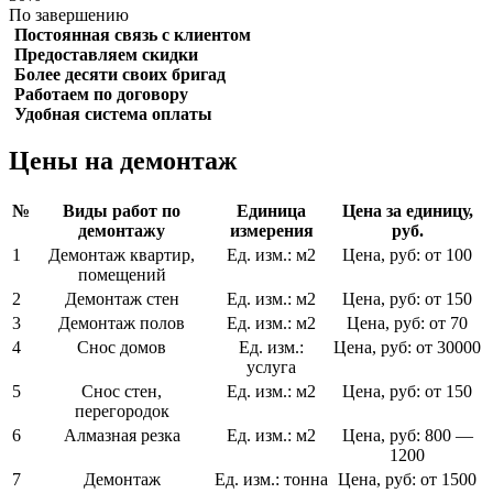
По завершению
Постоянная связь с клиентом
Предоставляем скидки
Более десяти своих бригад
Работаем по договору
Удобная система оплаты
Цены на демонтаж
№
Виды работ по
Единица
Цена за единицу,
демонтажу
измерения
руб.
1
Демонтаж квартир,
Ед. изм.:
м2
Цена, руб:
от 100
помещений
2
Демонтаж стен
Ед. изм.:
м2
Цена, руб:
от 150
3
Демонтаж полов
Ед. изм.:
м2
Цена, руб:
от 70
4
Снос домов
Ед. изм.:
Цена, руб:
от 30000
услуга
5
Снос стен,
Ед. изм.:
м2
Цена, руб:
от 150
перегородок
6
Алмазная резка
Ед. изм.:
м2
Цена, руб:
800 —
1200
7
Демонтаж
Ед. изм.:
тонна
Цена, руб:
от 1500