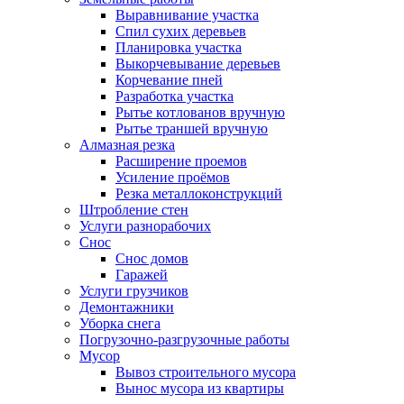
Выравнивание участка
Спил сухих деревьев
Планировка участка
Выкорчевывание деревьев
Корчевание пней
Разработка участка
Рытье котлованов вручную
Рытье траншей вручную
Алмазная резка
Расширение проемов
Усиление проёмов
Резка металлоконструкций
Штробление стен
Услуги разнорабочих
Снос
Снос домов
Гаражей
Услуги грузчиков
Демонтажники
Уборка снега
Погрузочно-разгрузочные работы
Мусор
Вывоз строительного мусора
Вынос мусора из квартиры